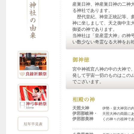
産巣日神、神産巣日神の二神
る神社であります。
歴代皇紀、神皇正統記等、多
神に坐しまして、天之御中主
御姿の神であります。
当神社は「皇産霊大神」の神
い数少ない奇霊なる大神をお
宮中神祇官八神の中の大神で
発して宇宙一切のものはこの
でございます。
天照大神
伊勢・皇大神宮の
伊邪那岐神・
天照大神の両親に
伊邪那美神
くの神々の祖神で