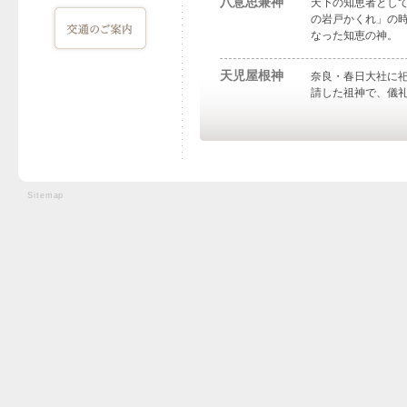
八意思兼神
天下の知恵者とし
の岩戸かくれ」の
なった知恵の神。
天児屋根神
奈良・春日大社に
請した祖神で、儀
Sitemap